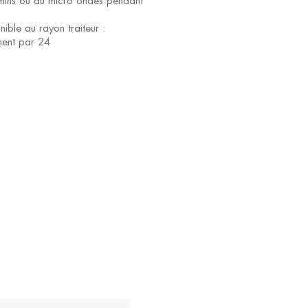
mins ou au micro ondes pendant
nible au rayon traiteur :
ment par 24